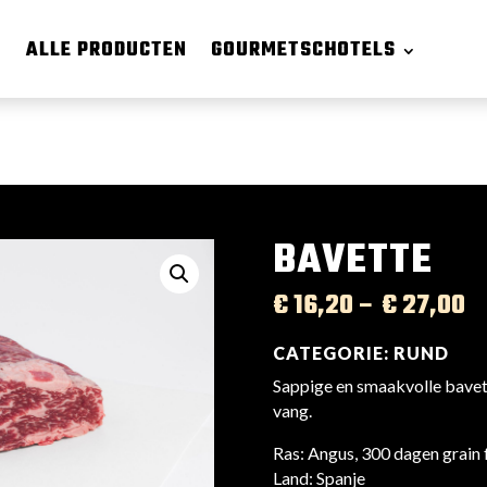
ALLE PRODUCTEN
GOURMETSCHOTELS
BAVETTE
€
16,20
–
€
27,00
CATEGORIE:
RUND
Sappige en smaakvolle bavett
vang.
Ras: Angus, 300 dagen grain 
Land: Spanje