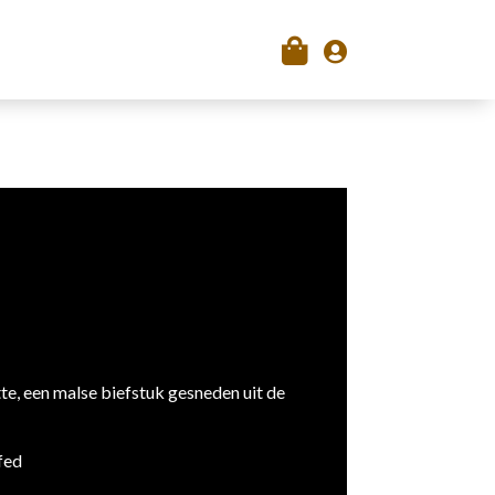

e, een malse biefstuk gesneden uit de
fed