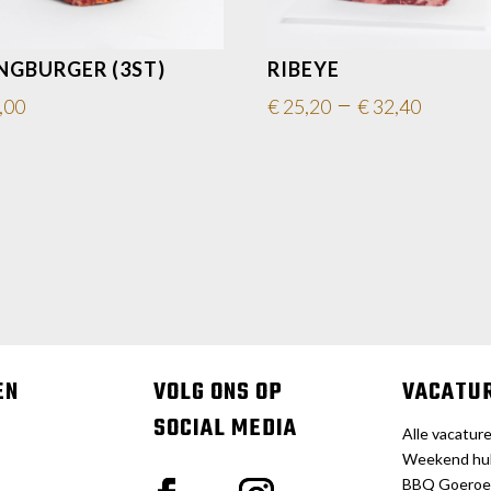
NGBURGER (3ST)
RIBEYE
–
,00
€
25,20
€
32,40
EN
VOLG ONS OP
VACATU
SOCIAL MEDIA
Alle vacatur
Weekend hu
BBQ Goeroe