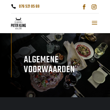
076 521 05 69

a
ALGEMENE
VOORWAARDEN