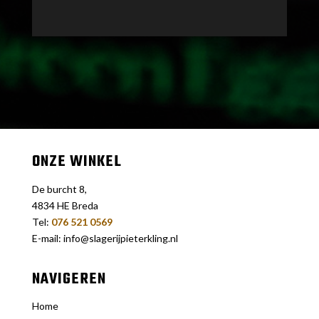
ONZE WINKEL
De burcht 8,
4834 HE Breda
Tel:
076 521 0569
E-mail: info@slagerijpieterkling.nl
NAVIGEREN
Home