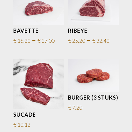
BAVETTE
RIBEYE
–
–
€
16,20
€
27,00
€
25,20
€
32,40
BURGER (3 STUKS)
€
7,20
SUCADE
€
10,12