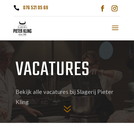
076 521 05 69

a
VACATURES
Bekijk alle vacatures bij Slagerij Pieter
Kling
7