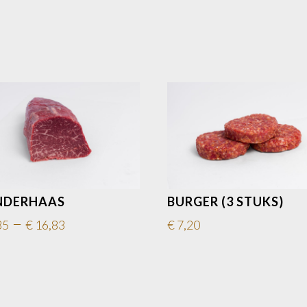
NDERHAAS
BURGER (3 STUKS)
–
35
€
16,83
€
7,20