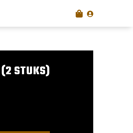

 (2 STUKS)