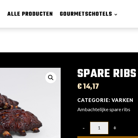
ALLE PRODUCTEN
GOURMETSCHOTELS
SPARE RIBS
€
14,17
CATEGORIE:
VARKEN
Ambachtelijke spare ribs
-
+
QUANTITY