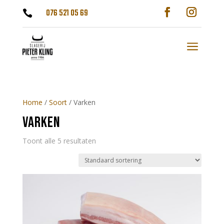
076 521 05 69

a
Home
/
Soort
/ Varken
VARKEN
Toont alle 5 resultaten