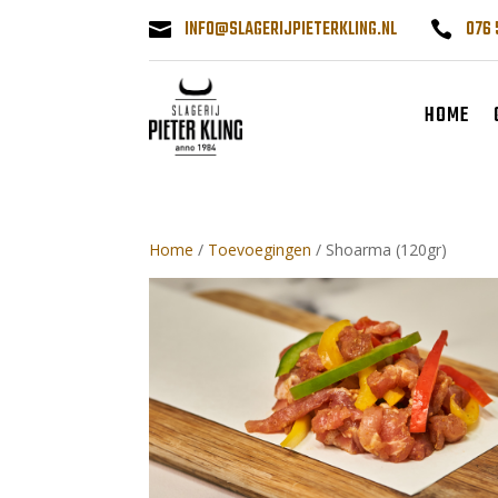
INFO@SLAGERIJPIETERKLING.NL
076 


HOME
Home
/
Toevoegingen
/ Shoarma (120gr)