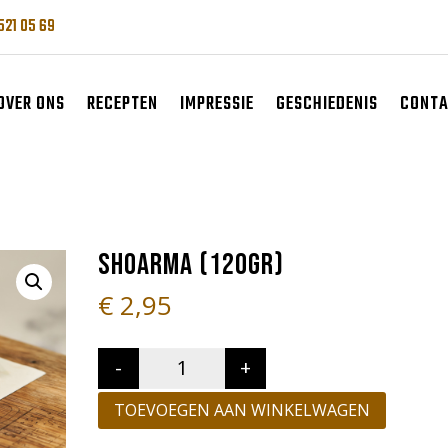
521 05 69
OVER ONS
RECEPTEN
IMPRESSIE
GESCHIEDENIS
CONT
SHOARMA (120GR)
€
2,95
-
+
Quantity
TOEVOEGEN AAN WINKELWAGEN